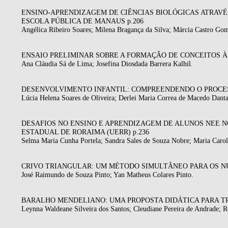
ENSINO-APRENDIZAGEM DE CIÊNCIAS BIOLÓGICAS ATRAVÉ
ESCOLA PÚBLICA DE MANAUS p.206
Angélica Ribeiro Soares; Milena Bragança da Silva; Márcia Castro Go
ENSAIO PRELIMINAR SOBRE A FORMAÇÃO DE CONCEITOS À 
Ana Cláudia Sá de Lima; Josefina Diosdada Barrera Kalhil.
DESENVOLVIMENTO INFANTIL: COMPREENDENDO O PROCES
Lúcia Helena Soares de Oliveira; Derlei Maria Correa de Macedo Dant
DESAFIOS NO ENSINO E APRENDIZAGEM DE ALUNOS NEE N
ESTADUAL DE RORAIMA (UERR) p.236
Selma Maria Cunha Portela; Sandra Sales de Souza Nobre; Maria Caro
CRIVO TRIANGULAR: UM MÉTODO SIMULTÂNEO PARA OS N
José Raimundo de Souza Pinto; Yan Matheus Colares Pinto.
BARALHO MENDELIANO: UMA PROPOSTA DIDÁTICA PARA T
Leynna Waldeane Silveira dos Santos; Cleudiane Pereira de Andrade; R