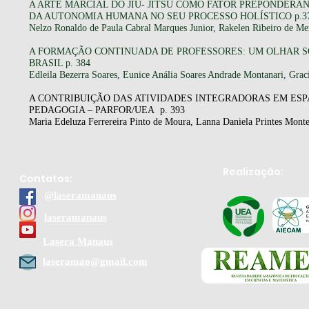
A ARTE MARCIAL DO JIU- JITSU COMO FATOR PREPONDE
DA AUTONOMIA HUMANA NO SEU PROCESSO HOLÍSTICO p.3
Nelzo Ronaldo de Paula Cabral Marques Junior, Rakelen Ribeiro de Me
A FORMAÇÃO CONTINUADA DE PROFESSORES: UM OLHAR S
BRASIL p. 384
Edleila Bezerra Soares, Eunice Anália Soares Andrade Montanari, Graci
A CONTRIBUIÇÃO DAS ATIVIDADES INTEGRADORAS EM ES
PEDAGOGIA – PARFOR/UEA p. 393
Maria Edeluza Ferrereira Pinto de Moura, Lanna Daniela Printes Monte
Realização:
Contatos:
@laseramanaus
laseramanaus
Lasera Manaus
laseramao@gmail.com