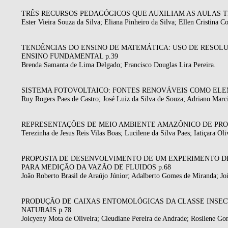
TRÊS RECURSOS PEDAGÓGICOS QUE AUXILIAM AS AULAS TE
Ester Vieira Souza da Silva; Eliana Pinheiro da Silva; Ellen Cristina Co
TENDÊNCIAS DO ENSINO DE MATEMÁTICA: USO DE RESO
ENSINO FUNDAMENTAL p.39
Brenda Samanta de Lima Delgado; Francisco Douglas Lira Pereira.
SISTEMA FOTOVOLTAICO: FONTES RENOVÁVEIS COMO ELEM
Ruy Rogers Paes de Castro; José Luiz da Silva de Souza; Adriano Marc
REPRESENTAÇÕES DE MEIO AMBIENTE AMAZÔNICO DE PROFE
Terezinha de Jesus Reis Vilas Boas; Lucilene da Silva Paes; Iatiçara Oli
PROPOSTA DE DESENVOLVIMENTO DE UM EXPERIMENTO D
PARA MEDIÇÃO DA VAZÃO DE FLUIDOS p.68
João Roberto Brasil de Araújo Júnior; Adalberto Gomes de Miranda; Joi
PRODUÇÃO DE CAIXAS ENTOMOLÓGICAS DA CLASSE INSECT
NATURAIS p.78
Joicyeny Mota de Oliveira; Cleudiane Pereira de Andrade; Rosilene Gom