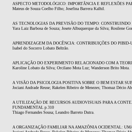
ASPECTO METODOLÓGICO: IMPORTÂNCIA E REFLEXÕES PARA
Mateus de Souza Coelho Filho; Josefina Barrera Kalhil.
AS TECNOLOGIAS DA PREVISÃO DO TEMPO: CONSTRUINDO 
Yara Laiz Barbosa de Souza; Josete Albuquerque da Silva; Rosilene Gom
APRENDIZAGEM DA DOCÊNCIA: CONTRIBUIÇÕES DO PIBID-U
Isabel do Socorro Lobato Beltrão.
APLICAÇÃO DO EXPERIMENTO RELACIONADO COM A TEORIA
Karoline Lobato da Silva; Orcilano Mota Luz; Wanderson Brito Mota.
A VISÃO DA PSICOLOGIA POSITIVA SOBRE O BEM ESTAR SUB
Jociani Andrade Reuse; Rakelen Ribeiro de Menezes; Thomaz Décio Abd
A UTILIZAÇÃO DE RECURSOS AUDIOVISUAIS PARA A CONT
FUNDAMENTAL p.310
Thiago Fernandes Sousa; Leandro Barreto Dutra.
A ORGANIZAÇÃO FAMILIAR NA AMAZÔNIA OCIDENTAL: UMA 