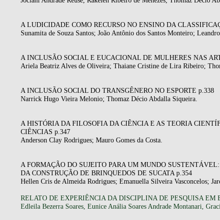
Jociani Andrade Reuse, Rakelen Ribeiro de Menezes; Thomaz Décio Abd
A LUDICIDADE COMO RECURSO NO ENSINO DA CLASSIFICAÇ
Sunamita de Souza Santos; João Antônio dos Santos Monteiro; Leandro
A INCLUSÃO SOCIAL E EUCACIONAL DE MULHERES NAS ART
Ariela Beatriz Alves de Oliveira; Thaiane Cristine de Lira Ribeiro; Th
A INCLUSÃO SOCIAL DO TRANSGÊNERO NO ESPORTE p.338
Narrick Hugo Vieira Melonio; Thomaz Décio Abdalla Siqueira.
A HISTÓRIA DA FILOSOFIA DA CIÊNCIA E AS TEORIA CIE
CIÊNCIAS p.347
Anderson Clay Rodrigues; Mauro Gomes da Costa.
A FORMAÇÃO DO SUJEITO PARA UM MUNDO SUSTENTÁVEL:
DA CONSTRUÇÃO DE BRINQUEDOS DE SUCATA p.354
Hellen Cris de Almeida Rodrigues; Emanuella Silveira Vasconcelos; Jar
RELATO DE EXPERIÊNCIA DA DISCIPLINA DE PESQUISA EM
Edleila Bezerra Soares, Eunice Anália Soares Andrade Montanari, Graci