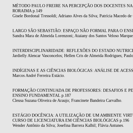
MÉTODO PAULO FREIRE NA PERCEPÇÃO DOS DOCENTES NA D
RORAIMA p.149
Gisele Bordonal Tressoldi; Adriano Alves da Silva; Patrícia Macedo de 
LARGO SÃO SEBASTIÃO: ESPAÇO NÃO FORMAL PARA O ENSIN
Sandra Mara de Almeida Lorenzoni; Ataiany dos Santos Veloso Marque
INTERDISCIPLINARIDADE: REFLEXÕES DO ESTADO NUTRICI
Jardielly Alencar Vasconcelos; Hellen Cris de Almeida Rodrigues; Paul
INDÍGENAS E AS CIÊNCIAS BIOLÓGICAS: ANÁLISE DE ACE
Marcos André Ferreira Estácio.
FORMAÇÃO CONTINUADA DE PROFESSORES: DESAFIOS E PER
ENSINO FUNDAMENTAL p.187
Cleusa Suzana Oliveira de Araujo; Francinete Bandeira Carvalho.
ESTÁGIO DOCÊNCIA: A UTILIZAÇÃO DE UM AMBIENTE VIR
CURSO DE LICENCIATURA EM CIÊNCIAS BIOLÓGICAS p.196
Wender Antônio da Silva; Josefina Barrera Kalhil; Flávia Antunes.