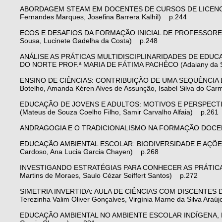
ABORDAGEM STEAM EM DOCENTES DE CURSOS DE LICENCIA
Fernandes Marques, Josefina Barrera Kalhil) p.244
ECOS E DESAFIOS DA FORMAÇÃO INICIAL DE PROFESSORES
Sousa, Lucinete Gadelha da Costa) p.248
ANÁLISE AS PRÁTICAS MULTIDISCIPLINARIDADES DE EDUCA
DO NORTE PROF.ª MARIA DE FÁTIMA PACHÊCO (Adaiany da Silva
ENSINO DE CIÊNCIAS: CONTRIBUIÇÃO DE UMA SEQUÊNCIA DI
Botelho, Amanda Kéren Alves de Assunção, Isabel Silva do Car
EDUCAÇÃO DE JOVENS E ADULTOS: MOTIVOS E PERSPECTI
(Mateus de Souza Coelho Filho, Samir Carvalho Alfaia) p.261
ANDRAGOGIA E O TRADICIONALISMO NA FORMAÇÃO DOCENTE (
EDUCAÇÃO AMBIENTAL ESCOLAR: BIODIVERSIDADE E AÇÕES 
Cardoso, Ana Lucia Garcia Chayen) p.268
INVESTIGANDO ESTRATÉGIAS PARA CONHECER AS PRÁTICA
Martins de Moraes, Saulo Cézar Seiffert Santos) p.272
SIMETRIA INVERTIDA: AULA DE CIÊNCIAS COM DISCENTES DO 
Terezinha Valim Oliver Gonçalves, Virgínia Marne da Silva Ara
EDUCAÇÃO AMBIENTAL NO AMBIENTE ESCOLAR INDÍGENA, BOR