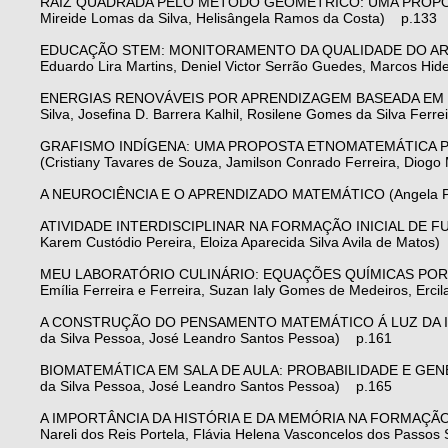
RAIZ QUADRADA PELO MÉTODO GEOMÉTRICO: UMA PROPOSTA 
Mireide Lomas da Silva, Helisângela Ramos da Costa) p.133
EDUCAÇÃO STEM: MONITORAMENTO DA QUALIDADE DO AR 
Eduardo Lira Martins, Deniel Victor Serrão Guedes, Marcos Hide
ENERGIAS RENOVÁVEIS POR APRENDIZAGEM BASEADA EM PR
Silva, Josefina D. Barrera Kalhil, Rosilene Gomes da Silva Ferr
GRAFISMO INDÍGENA: UMA PROPOSTA ETNOMATEMÁTICA PAR
(Cristiany Tavares de Souza, Jamilson Conrado Ferreira, Dio
A NEUROCIÊNCIA E O APRENDIZADO MATEMÁTICO (Angela Paul
ATIVIDADE INTERDISCIPLINAR NA FORMAÇÃO INICIAL DE FU
Karem Custódio Pereira, Eloiza Aparecida Silva Avila de Matos
MEU LABORATÓRIO CULINÁRIO: EQUAÇÕES QUÍMICAS POR U
Emília Ferreira e Ferreira, Suzan Ialy Gomes de Medeiros, Erci
A CONSTRUÇÃO DO PENSAMENTO MATEMÁTICO Á LUZ DA IN
da Silva Pessoa, José Leandro Santos Pessoa) p.161
BIOMATEMÁTICA EM SALA DE AULA: PROBABILIDADE E GENÉT
da Silva Pessoa, José Leandro Santos Pessoa) p.165
A IMPORTÂNCIA DA HISTÓRIA E DA MEMÓRIA NA FORMAÇÃ
Nareli dos Reis Portela, Flávia Helena Vasconcelos dos Passo