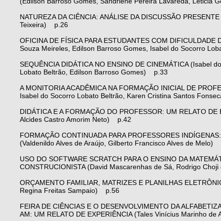
(Edilson Barroso Gomes, Sandriene Pereira Lavareda, Leticia 
NATUREZA DA CIÊNCIA: ANÁLISE DA DISCUSSÃO PRESENTE N
Teixeira) p.26
OFICINA DE FÍSICA PARA ESTUDANTES COM DIFICULDADE 
Souza Meireles, Edilson Barroso Gomes, Isabel do Socorro Lob
SEQUÊNCIA DIDÁTICA NO ENSINO DE CINEMÁTICA (Isabel do Soc
Lobato Beltrão, Edilson Barroso Gomes) p.33
A MONITORIA ACADÊMICA NA FORMAÇÃO INICIAL DE PROFESSO
Isabel do Socorro Lobato Beltrão, Karen Cristina Santos Fons
DIDÁTICA E A FORMAÇÃO DO PROFESSOR: UM RELATO DE EXPERIÊ
Alcides Castro Amorim Neto) p.42
FORMAÇÃO CONTINUADA PARA PROFESSORES INDÍGENAS: U
(Valdenildo Alves de Araújo, Gilberto Francisco Alves de Melo)
USO DO SOFTWARE SCRATCH PARA O ENSINO DA MATEMÁT
CONSTRUCIONISTA (David Mascarenhas de Sá, Rodrigo Choji 
ORÇAMENTO FAMILIAR, MATRIZES E PLANILHAS ELETRÔNICAS:
Regina Freitas Sampaio) p.56
FEIRA DE CIÊNCIAS E O DESENVOLVIMENTO DA ALFABETIZ
AM: UM RELATO DE EXPERIÊNCIA (Tales Vinícius Marinho de Ar