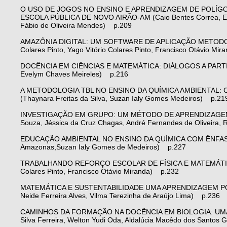
O USO DE JOGOS NO ENSINO E APRENDIZAGEM DE POLÍGO
ESCOLA PÚBLICA DE NOVO AIRÃO-AM (Caio Bentes Correa, Ediels
Fábio de Oliveira Mendes) p.209
AMAZÔNIA DIGITAL: UM SOFTWARE DE APLICAÇÃO METODOLÓ
Colares Pinto, Yago Vitório Colares Pinto, Francisco Otávio Mi
DOCÊNCIA EM CIÊNCIAS E MATEMÁTICA: DIÁLOGOS A PARTIR 
Evelym Chaves Meireles) p.216
A METODOLOGIA TBL NO ENSINO DA QUÍMICA AMBIENTAL:
(Thaynara Freitas da Silva, Suzan Ialy Gomes Medeiros) p.21
INVESTIGAÇÃO EM GRUPO: UM MÉTODO DE APRENDIZAGEM C
Souza, Jéssica da Cruz Chagas, André Fernandes de Oliveira, 
EDUCAÇÃO AMBIENTAL NO ENSINO DA QUÍMICA COM ÊNFASE 
Amazonas,Suzan Ialy Gomes de Medeiros) p.227
TRABALHANDO REFORÇO ESCOLAR DE FÍSICA E MATEMÁTICA PA
Colares Pinto, Francisco Otávio Miranda) p.232
MATEMÁTICA E SUSTENTABILIDADE UMA APRENDIZAGEM POSSÍ
Neide Ferreira Alves, Vilma Terezinha de Araújo Lima) p.236
CAMINHOS DA FORMAÇÃO NA DOCÊNCIA EM BIOLOGIA: UMA 
Silva Ferreira, Welton Yudi Oda, Aldalúcia Macêdo dos Santo