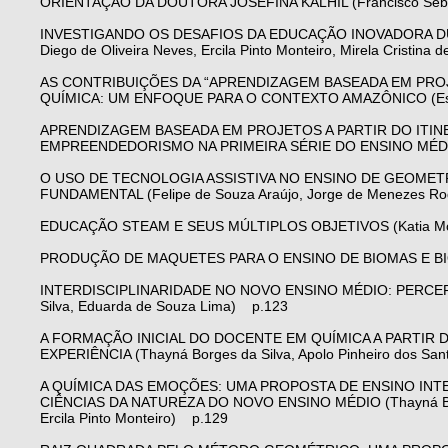
ORIENTAÇÃO DA DOUTORA JOSEFINA KALHIL (Francisco Seb
INVESTIGANDO OS DESAFIOS DA EDUCAÇÃO INOVADORA DURA
Diego de Oliveira Neves, Ercila Pinto Monteiro, Mirela Cristina 
AS CONTRIBUIÇÕES DA “APRENDIZAGEM BASEADA EM PRO
QUÍMICA: UM ENFOQUE PARA O CONTEXTO AMAZÔNICO (Ester M
APRENDIZAGEM BASEADA EM PROJETOS A PARTIR DO ITI
EMPREENDEDORISMO NA PRIMEIRA SÉRIE DO ENSINO MÉDIO (An
O USO DE TECNOLOGIA ASSISTIVA NO ENSINO DE GEOMETR
FUNDAMENTAL (Felipe de Souza Araújo, Jorge de Menezes Ro
EDUCAÇÃO STEAM E SEUS MÚLTIPLOS OBJETIVOS (Katia Monic
PRODUÇÃO DE MAQUETES PARA O ENSINO DE BIOMAS E BIODIV
INTERDISCIPLINARIDADE NO NOVO ENSINO MÉDIO: PERCEPÇÃ
Silva, Eduarda de Souza Lima) p.123
A FORMAÇÃO INICIAL DO DOCENTE EM QUÍMICA A PARTIR
EXPERIÊNCIA (Thayná Borges da Silva, Apolo Pinheiro dos Santo
A QUÍMICA DAS EMOÇÕES: UMA PROPOSTA DE ENSINO INT
CIÊNCIAS DA NATUREZA DO NOVO ENSINO MÉDIO (Thayná Borges d
Ercila Pinto Monteiro) p.129