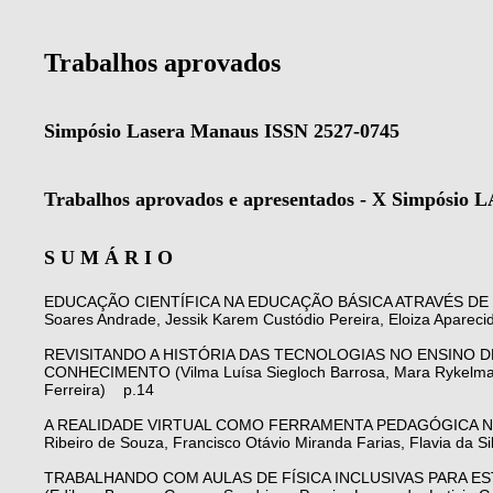
Trabalhos aprovados
Simpósio Lasera Manaus ISSN 2527-0745
Trabalhos aprovados e apresentados - X Simpósio
S U M Á R I O
EDUCAÇÃO CIENTÍFICA NA EDUCAÇÃO BÁSICA ATRAVÉS DE FEIRA
Soares Andrade, Jessik Karem Custódio Pereira, Eloiza Apareci
REVISITANDO A HISTÓRIA DAS TECNOLOGIAS NO ENSINO 
CONHECIMENTO (Vilma Luísa Siegloch Barrosa, Mara Rykelma da 
Ferreira) p.14
A REALIDADE VIRTUAL COMO FERRAMENTA PEDAGÓGICA NO EN
Ribeiro de Souza, Francisco Otávio Miranda Farias, Flavia da 
TRABALHANDO COM AULAS DE FÍSICA INCLUSIVAS PARA E