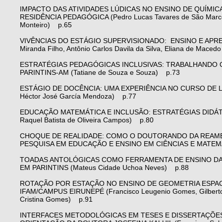
IMPACTO DAS ATIVIDADES LÚDICAS NO ENSINO DE QUÍMIC
RESIDÊNCIA PEDAGÓGICA (Pedro Lucas Tavares de São Marcos, Cel
Monteiro) p.65
VIVÊNCIAS DO ESTÁGIO SUPERVISIONADO: ENSINO E APREN
Miranda Filho, Antônio Carlos Davila da Silva, Eliana de Maced
ESTRATÉGIAS PEDAGÓGICAS INCLUSIVAS: TRABALHANDO C
PARINTINS-AM (Tatiane de Souza e Souza) p.73
ESTÁGIO DE DOCÊNCIA: UMA EXPERIÊNCIA NO CURSO DE LIC
Héctor José García Mendoza) p.77
EDUCAÇÃO MATEMÁTICA E INCLUSÃO: ESTRATÉGIAS DIDÁTIC
Raquel Batista de Oliveira Campos) p.80
CHOQUE DE REALIDADE: COMO O DOUTORANDO DA REAME
PESQUISA EM EDUCAÇÃO E ENSINO EM CIÊNCIAS E MATEMÁTICA 
TOADAS ANTOLÓGICAS COMO FERRAMENTA DE ENSINO DA
EM PARINTINS (Mateus Cidade Uchoa Neves) p.88
ROTAÇÃO POR ESTAÇÃO NO ENSINO DE GEOMETRIA ESPACI
IFAM/CAMPUS EIRUNEPÉ (Francisco Leugenio Gomes, Gilberto Fr
Cristina Gomes) p.91
INTERFACES METODOLÓGICAS EM TESES E DISSERTAÇÕES