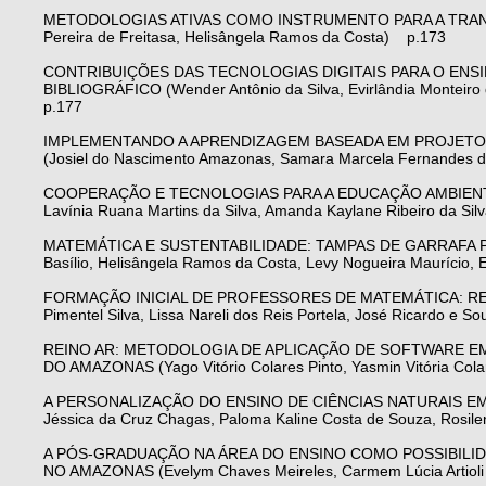
METODOLOGIAS ATIVAS COMO INSTRUMENTO PARA A TRANS
Pereira de Freitasa, Helisângela Ramos da Costa) p.173
CONTRIBUIÇÕES DAS TECNOLOGIAS DIGITAIS PARA O ENS
BIBLIOGRÁFICO (Wender Antônio da Silva, Evirlândia Monteiro
p.177
IMPLEMENTANDO A APRENDIZAGEM BASEADA EM PROJETO
(Josiel do Nascimento Amazonas, Samara Marcela Fernandes de
COOPERAÇÃO E TECNOLOGIAS PARA A EDUCAÇÃO AMBIENTAL
Lavínia Ruana Martins da Silva, Amanda Kaylane Ribeiro da Si
MATEMÁTICA E SUSTENTABILIDADE: TAMPAS DE GARRAFA PLÁS
Basílio, Helisângela Ramos da Costa, Levy Nogueira Maurício, 
FORMAÇÃO INICIAL DE PROFESSORES DE MATEMÁTICA: REL
Pimentel Silva, Lissa Nareli dos Reis Portela, José Ricardo e 
REINO AR: METODOLOGIA DE APLICAÇÃO DE SOFTWARE E
DO AMAZONAS (Yago Vitório Colares Pinto, Yasmin Vitória Colar
A PERSONALIZAÇÃO DO ENSINO DE CIÊNCIAS NATURAIS EM U
Jéssica da Cruz Chagas, Paloma Kaline Costa de Souza, Rosil
A PÓS-GRADUAÇÃO NA ÁREA DO ENSINO COMO POSSIBILI
NO AMAZONAS (Evelym Chaves Meireles, Carmem Lúcia Artiol